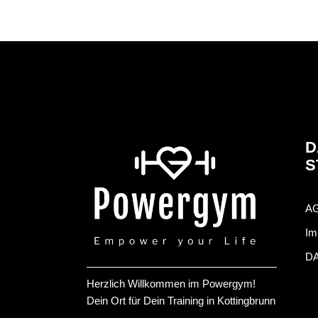
D
S
A
Im
D
Herzlich Willkommen im Powergym!
Dein Ort für Dein Training in Kottingbrunn